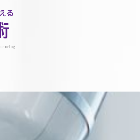
える
術
acturing