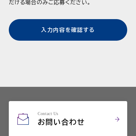
密性および安全性の損なわれる行為が
だける場合のみご応募ください。
行われた場合は、厳正に対処する所存
であります。
この方針の運用を図るため、以下の対
策を具体的に実施してまいります。なお
この方針が対象とする情報資産とは、
当社の企業活動において入手した情報
ならびに当社が業務上保有するすべて
の情報であり、業務委託先を含め、役
員、社員派遣会社社員がこの方針を遵
守すべく宣言するものであります。
■1. 顧客情報や個人情報等、当社が保
Contact Us
有するすべての情報資産の保護に努
お問い合わせ
め、社会的責任が果たせるよう法令遵